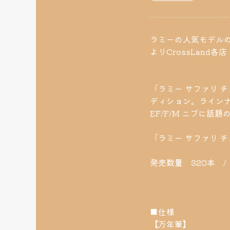
ラミーの人気モデルの
よりCrossLand
「ラミー サファリ 
ディション。ラインナ
EF/F/M ニブに
「ラミー サファリ 
発売数量 320本 /
■仕様
【万年筆】