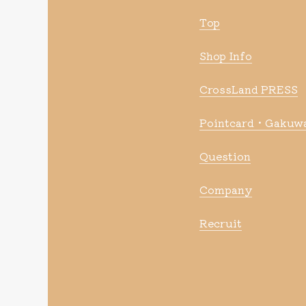
Top
Shop Info
CrossLand PRESS
Pointcard・Gakuwa
Question
Company
Recruit