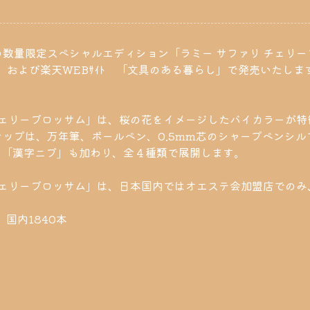
数量限定スペシャルエディション「ラミー サファリ チェリーブ
各店 および楽天WEBｻｲﾄ 「文具のある暮らし」で発売いたしま
チェリーブロッサム」は、桜の花をイメージしたバイカラーが
ップは、万年筆、ボールペン、0.5mm芯のシャープペンシ
話題の「漢字ニブ」も加わり、全４種類で展開します。
チェリーブロッサム」は、日本国内ではオエステ会加盟店での
 国内1840本